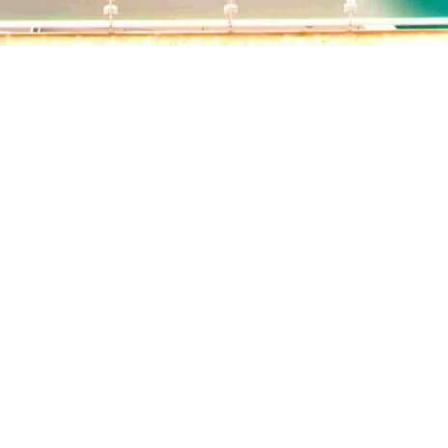
Hotiday Santa Margherita Porto
Via Favale, 31 Santa Margherita Ligure 16038
info@hotiday.it
- +39 02 8294 1859
CIN: IT010054A1HNO57K2O
Gestiona Reserva
Términos y condiciones
Política de privacidad
Síguenos en redes sociales
Powered by